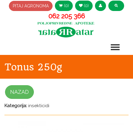
(0)
(0)
PITAJ AGRONOMA
062 205 366
Tonus 250g
NAZAD
Kategorija:
insekticidi