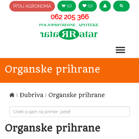
(0)
(0)
PITAJ AGRONOMA
062 205 366
Organske prihrane
ǀ
Đubriva
ǀ Organske prihrane
Organske prihrane