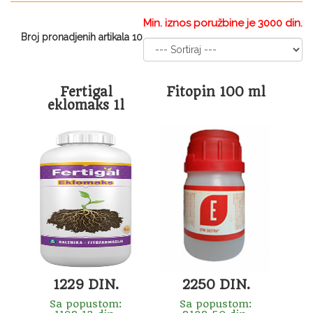
Min. iznos poružbine je 3000 din.
Broj pronadjenih artikala 10
Fertigal
Fitopin 100 ml
eklomaks 1l
1229 DIN.
2250 DIN.
Sa popustom:
Sa popustom: