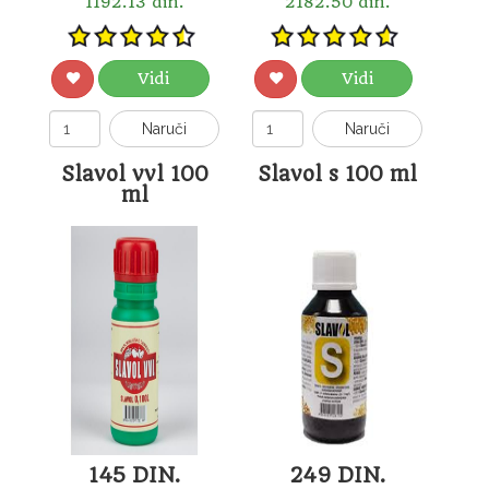
1192.13 din.
2182.50 din.
Vidi
Vidi
Naruči
Naruči
Slavol vvl 100
Slavol s 100 ml
ml
145 DIN.
249 DIN.