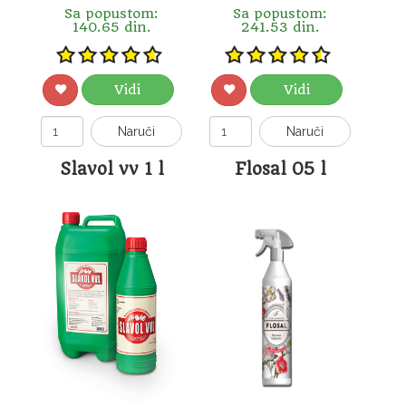
Sa popustom:
Sa popustom:
140.65 din.
241.53 din.
Vidi
Vidi
Naruči
Naruči
Slavol vv 1 l
Flosal 05 l