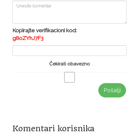
Kopirajte verifikacioni kod:
g8oZYhJ7F3
Čekirati obavezno
Pošalji
Komentari korisnika