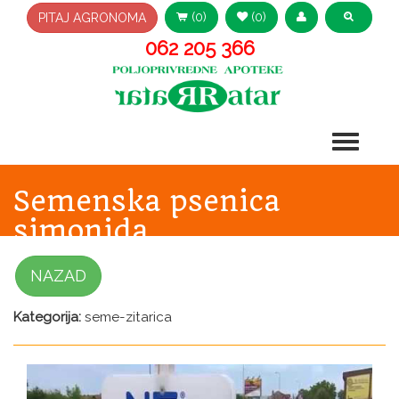
(0)
(0)
PITAJ AGRONOMA
062 205 366
Semenska psenica
simonida
NAZAD
Kategorija:
seme-zitarica