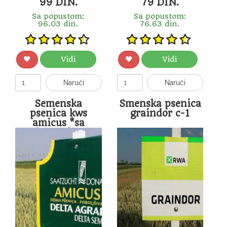
99 DIN.
79 DIN.
Sa popustom:
Sa popustom:
96.03 din.
76.63 din.
Vidi
Vidi
Naruči
Naruči
Semenska
Smenska psenica
psenica kws
graindor c-1
amicus *sa
lamardor