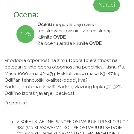
Naruči
Ocena:
Ocenu
mogu da daju samo
registrovani korisnici. Za registraciju,
4.25
kliknite
OVDE
Za ocenu artikla kliknite
OVDE
Vrlodobra otpornost na zimu. Dobra tolerantnost na
poleganje. vrlo dobra otpornost na pepelnicu i lisnu r?u.
Masa 1000 zrna 42-47g. Hektolitarska masa 83-87 kg.
Odli?an tehnološki kvalitet-poboljšiva?.
Sadržaj proteina 12-14%. Sadržaj vlažnog lepka 30-32%.
Odli?no izbrašnjavanje i pecivost.
Preporuke:
VISOKE I STABILNE PRINOSE OSTVARUJE PRI SKLOPU OD
680-720 KLASOVA/M2, KOJI SE OSTVARUJU SETVOM
550-600 KLIJAVIH ZRNA/M2 U OPTIMALNOM ROKU