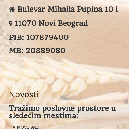
Bulevar Mihaila Pupina 10 i
11070 Novi Beograd
PIB:
107879400
MB:
20889080
Novosti
Tražimo poslovne prostore u
sledećim mestima:
NOVI SAD