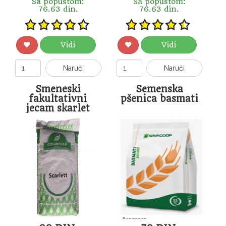
Sa popustom:
Sa popustom:
76.63 din.
76.63 din.
Vidi
Vidi
Naruči
Naruči
Smeneski
Semenska
fakultativni
pšenica basmati
jecam skarlet