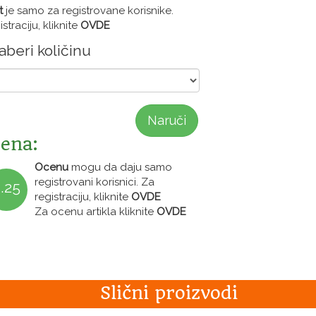
t
je samo za registrovane korisnike.
straciju, kliknite
OVDE
beri količinu
Naruči
ena:
Ocenu
mogu da daju samo
registrovani korisnici. Za
.25
registraciju, kliknite
OVDE
Za ocenu artikla kliknite
OVDE
Slični proizvodi