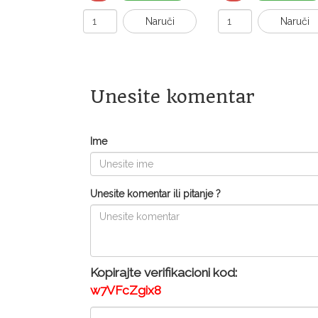
Naruči
Naruči
Unesite komentar
Ime
Unesite komentar ili pitanje ?
Kopirajte verifikacioni kod:
w7VFcZgix8