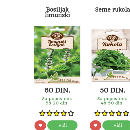
Bosiljak
Seme rukola
limunski
60 DIN.
50 DIN.
Sa popustom:
Sa popustom:
58.20 din.
48.50 din.
Vidi
Vidi