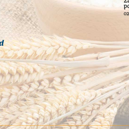
Z
p
02