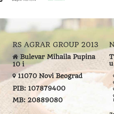
RS AGRAR GROUP 2013
N
Bulevar Mihaila Pupina
T
u
10 i
11070 Novi Beograd
PIB:
107879400
MB:
20889080