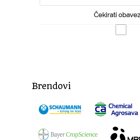
Čekirati obave
Brendovi