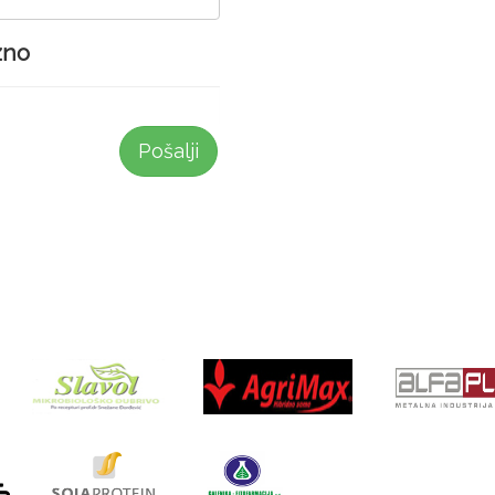
zno
Pošalji