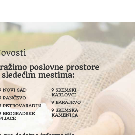
ovosti
ražimo poslovne prostore
 sledećim mestima:
NOVI SAD
SREMSKI
KARLOVCI
PANČEVO
BARAJEVO
PETROVARADIN
SREMSKA
BEOGRADSKE
KAMENICA
PIJACE