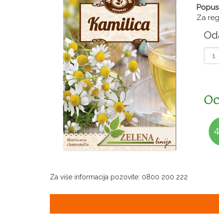
Popus
Za regi
Oda
Oc
4
Za više informacija pozovite: 0800 200 222