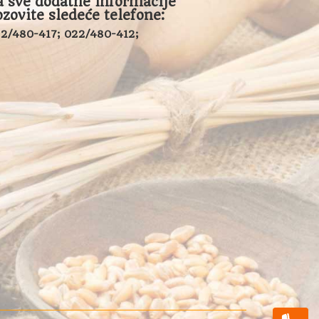
a sve dodatne informacije
ozovite sledeće telefone:
2/480-417; 022/480-412;