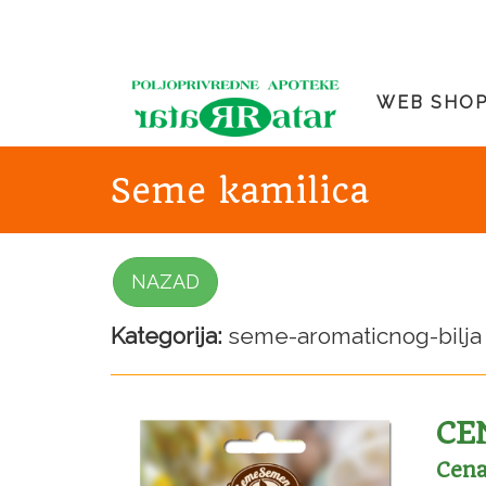
WEB SHO
Seme kamilica
NAZAD
Kategorija:
seme-aromaticnog-bilja
CEN
Cena