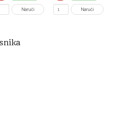
Naruči
Naruči
snika