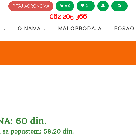
(0)
(0)
PITAJ AGRONOMA
062 205 366
P
O NAMA
MALOPRODAJA
POSAO
A: 60 din.
 sa popustom: 58.20 din.