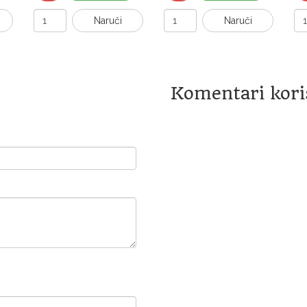
Naruči
Naruči
Komentari kori