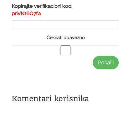
Kopirajte verifikacioni kod:
pnVK16Q7fa
Čekirati obavezno
Pošalji
Komentari korisnika