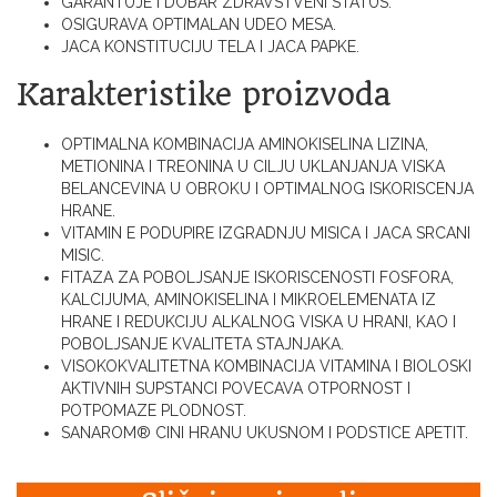
GARANTUJE I DOBAR ZDRAVSTVENI STATUS.
OSIGURAVA OPTIMALAN UDEO MESA.
JACA KONSTITUCIJU TELA I JACA PAPKE.
Karakteristike proizvoda
OPTIMALNA KOMBINACIJA AMINOKISELINA LIZINA,
METIONINA I TREONINA U CILJU UKLANJANJA VISKA
BELANCEVINA U OBROKU I OPTIMALNOG ISKORISCENJA
HRANE.
VITAMIN E PODUPIRE IZGRADNJU MISICA I JACA SRCANI
MISIC.
FITAZA ZA POBOLJSANJE ISKORISCENOSTI FOSFORA,
KALCIJUMA, AMINOKISELINA I MIKROELEMENATA IZ
HRANE I REDUKCIJU ALKALNOG VISKA U HRANI, KAO I
POBOLJSANJE KVALITETA STAJNJAKA.
VISOKOKVALITETNA KOMBINACIJA VITAMINA I BIOLOSKI
AKTIVNIH SUPSTANCI POVECAVA OTPORNOST I
POTPOMAZE PLODNOST.
SANAROM® CINI HRANU UKUSNOM I PODSTICE APETIT.