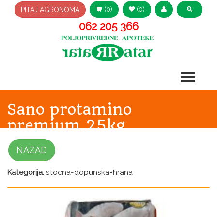
(0)
(0)
PITAJ AGRONOMA
062 205 366
Sano protamino
premium 25kg
NAZAD
Kategorija:
stocna-dopunska-hrana