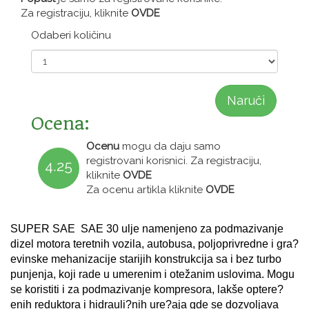
Za registraciju, kliknite
OVDE
Odaberi količinu
Naruči
Ocena:
Ocenu
mogu da daju samo
registrovani korisnici. Za registraciju,
4.25
kliknite
OVDE
Za ocenu artikla kliknite
OVDE
SUPER SAE SAE 30 ulje namenjeno za podmazivanje
dizel motora teretnih vozila, autobusa, poljoprivredne i gra?
evinske mehanizacije starijih konstrukcija sa i bez turbo
punjenja, koji rade u umerenim i otežanim uslovima. Mogu
se koristiti i za podmazivanje kompresora, lakše optere?
enih reduktora i hidrauli?nih ure?aja gde se dozvoljava