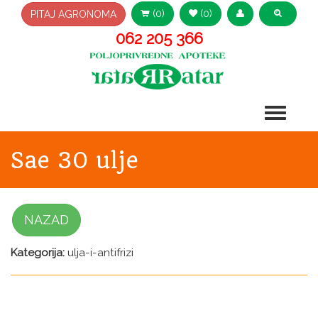
(0)
(0)
PITAJ AGRONOMA
062 205 366
Sae 30 ulje
NAZAD
Kategorija:
ulja-i-antifrizi