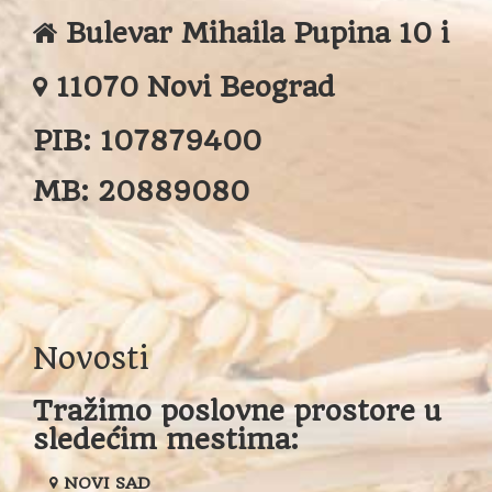
Bulevar Mihaila Pupina 10 i
11070 Novi Beograd
PIB:
107879400
MB:
20889080
Novosti
Tražimo poslovne prostore u
sledećim mestima:
NOVI SAD