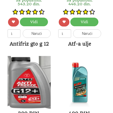
Sa popustom:
Sa popustom:
543.20 din.
446.20 din.
Vidi
Vidi
Naruči
Naruči
Antifriz gto g 12
Atf-a ulje