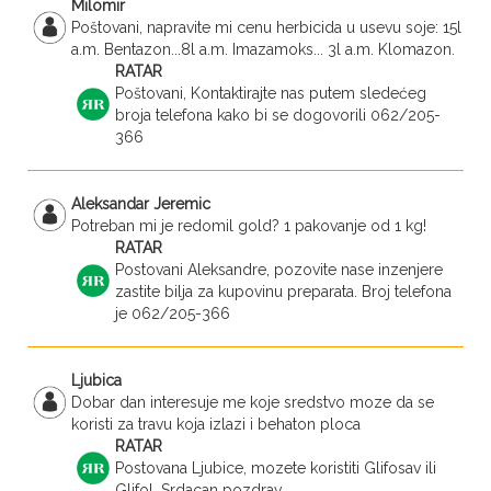
Milomir
Poštovani, napravite mi cenu herbicida u usevu soje: 15l
a.m. Bentazon...8l a.m. Imazamoks... 3l a.m. Klomazon.
RATAR
Poštovani, Kontaktirajte nas putem sledećeg
broja telefona kako bi se dogovorili 062/205-
366
Aleksandar Jeremic
Potreban mi je redomil gold? 1 pakovanje od 1 kg!
RATAR
Postovani Aleksandre, pozovite nase inzenjere
zastite bilja za kupovinu preparata. Broj telefona
je 062/205-366
Ljubica
Dobar dan interesuje me koje sredstvo moze da se
koristi za travu koja izlazi i behaton ploca
RATAR
Postovana Ljubice, mozete koristiti Glifosav ili
Glifol. Srdacan pozdrav