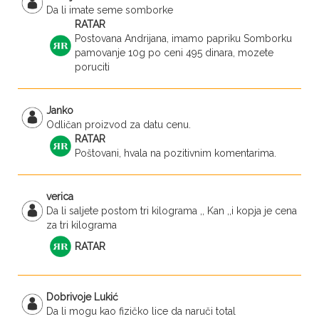
Da li imate seme somborke
RATAR
Postovana Andrijana, imamo papriku Somborku
pamovanje 10g po ceni 495 dinara, mozete
poruciti
Janko
Odličan proizvod za datu cenu.
RATAR
Poštovani, hvala na pozitivnim komentarima.
verica
Da li saljete postom tri kilograma ,, Kan ,,i kopja je cena
za tri kilograma
RATAR
Dobrivoje Lukić
Da li mogu kao fizičko lice da naruči total