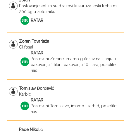
zoran
Postovanje koliko.su dzakovi kukuruza teski treba mi
200 kg u zelezniku
RATAR
Zoran Tovarlaža
Glifosal
RATAR
Postovani Zorane, imamo glifosav na stanju u
pakovanju 1 litar i pakovanju 10 litara, posetite
nas.
Tomislav Đorđević
Karbid
RATAR
Postovani Tomislave, imamo i karbid, posetite
nas.
Rade Nikolić