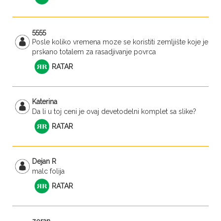
5555
Posle koliko vremena moze se koristiti zemljište koje je
prskano totalem za rasadjivanje povrca
RATAR
Katerina
Da li u toj ceni je ovaj devetodelni komplet sa slike?
RATAR
Dejan R
malc folija
RATAR