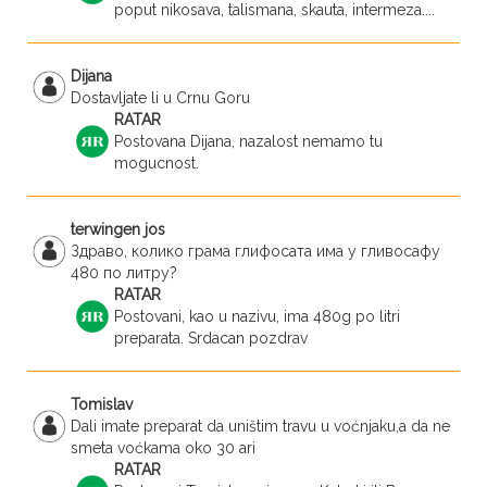
poput nikosava, talismana, skauta, intermeza....
Dijana
Dostavljate li u Crnu Goru
RATAR
Postovana Dijana, nazalost nemamo tu
mogucnost.
terwingen jos
Здраво, колико грама глифосата има у гливосафу
480 по литру?
RATAR
Postovani, kao u nazivu, ima 480g po litri
preparata. Srdacan pozdrav
Tomislav
Dali imate preparat da uništim travu u voćnjaku,a da ne
smeta voćkama oko 30 ari
RATAR