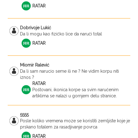
RATAR
Dobrivoje Lukić
Da li mogu kao fizičko lice da naruči total
RATAR
Miomir Ralević
Da li sam narucio seme ili ne ? Ne vidim korpu niti
iznos ?
RATAR
Poštovani, ikonica korpe sa svim naručenim
artiklima se nalazi u gornjem delu stranice.
5555
Posle koliko vremena moze se koristiti zemljište koje je
prskano totalem za rasadjivanje povrca
RATAR