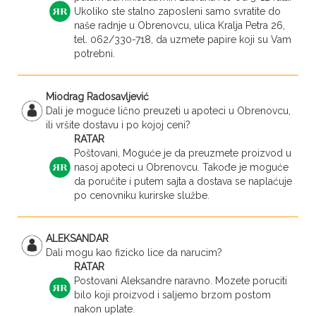
Ukoliko ste stalno zaposleni samo svratite do
naše radnje u Obrenovcu, ulica Kralja Petra 26,
tel. 062/330-718, da uzmete papire koji su Vam
potrebni.
Miodrag Radosavljević
Dali je moguće lično preuzeti u apoteci u Obrenovcu,
ili vršite dostavu i po kojoj ceni?
RATAR
Poštovani, Moguće je da preuzmete proizvod u
nasoj apoteci u Obrenovcu. Takođe je moguće
da poručite i putem sajta a dostava se naplaćuje
po cenovniku kurirske službe.
ALEKSANDAR
Dali mogu kao fizicko lice da narucim?
RATAR
Postovani Aleksandre naravno. Mozete poruciti
bilo koji proizvod i saljemo brzom postom
nakon uplate.