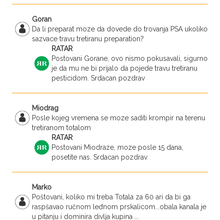
Goran
Da li preparat moze da dovede do trovanja PSA ukoliko
sazvace travu tretiranu preparation?
RATAR
Postovani Gorane, ovo nismo pokusavali, sigurno
je da mu ne bi prijalo da pojede travu tretiranu
pesticidom. Srdacan pozdrav
Miodrag
Posle kojeg vremena se moze saditi krompir na terenu
tretiranom totalom
RATAR
Postovani Miodraze, moze posle 15 dana,
posetite nas. Srdacan pozdrav
Marko
Poštovani, koliko mi treba Totala za 60 ari da bi ga
raspšavao ručnom leđnom prskalicom...obala kanala je
u pitanju i dominira divlja kupina ...