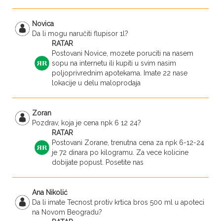
Novica
Da li mogu naručiti flupisor 1l?
RATAR
Postovani Novice, mozete poruciti na nasem
sopu na internetu ili kupiti u svim nasim
poljoprivrednim apotekama. Imate 22 nase
lokacije u delu maloprodaja
Zoran
Pozdrav, koja je cena npk 6 12 24?
RATAR
Postovani Zorane, trenutna cena za npk 6-12-24
je 72 dinara po kilogramu. Za vece kolicine
dobijate popust. Posetite nas
Ana Nikolić
Da li imate Tecnost protiv krtica bros 500 ml u apoteci
na Novom Beogradu?