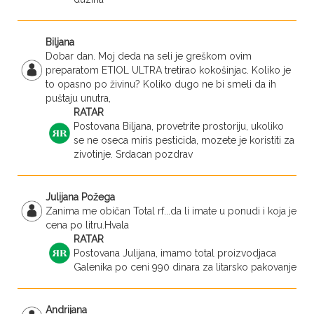
Biljana
Dobar dan. Moj deda na seli je greškom ovim
preparatom ETIOL ULTRA tretirao kokošinjac. Koliko je
to opasno po živinu? Koliko dugo ne bi smeli da ih
puštaju unutra,
RATAR
Postovana Biljana, provetrite prostoriju, ukoliko
se ne oseca miris pesticida, mozete je koristiti za
zivotinje. Srdacan pozdrav
Julijana Požega
Zanima me običan Total rf...da li imate u ponudi i koja je
cena po litru.Hvala
RATAR
Postovana Julijana, imamo total proizvodjaca
Galenika po ceni 990 dinara za litarsko pakovanje
Andrijana