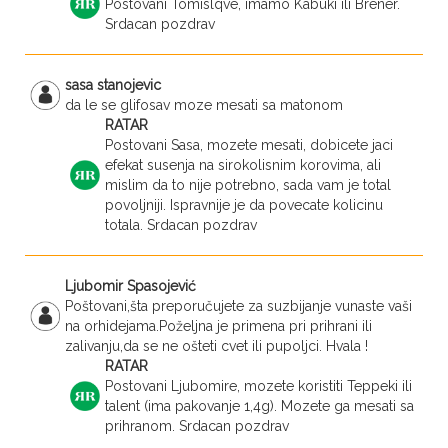
Postovani Tomislqve, imamo Kabuki ili Brener.
Srdacan pozdrav
sasa stanojevic
da le se glifosav moze mesati sa matonom
RATAR
Postovani Sasa, mozete mesati, dobicete jaci
efekat susenja na sirokolisnim korovima, ali
mislim da to nije potrebno, sada vam je total
povoljniji. Ispravnije je da povecate kolicinu
totala. Srdacan pozdrav
Ljubomir Spasojević
Poštovani,šta preporučujete za suzbijanje vunaste vaši
na orhidejama.Poželjna je primena pri prihrani ili
zalivanju,da se ne ošteti cvet ili pupoljci. Hvala !
RATAR
Postovani Ljubomire, mozete koristiti Teppeki ili
talent (ima pakovanje 1,4g). Mozete ga mesati sa
prihranom. Srdacan pozdrav