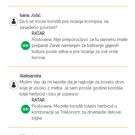
Ivana Jošić
Da li se može koristiti pre nicanja krompira, na
zasađeno površini?
RATAR
Postovana, Nije preporucljivo za tu namenu imate
preparat Zanat namenjen za tretiranje gajenih
kultura posle setve a pre nicanja za sve vrste
korova.
Aleksandra
Molim Vas da mi kazete sta je najbolje za koselo drvo
koje je visoko 2 metra. Ja sam prosle godine koristila
total herbicid i bilo je uspesno
RATAR
Postovana, Mozete koristiti totalni herbicid u
kombinaciji sa Triklonom za drvenaste delove
biljke.