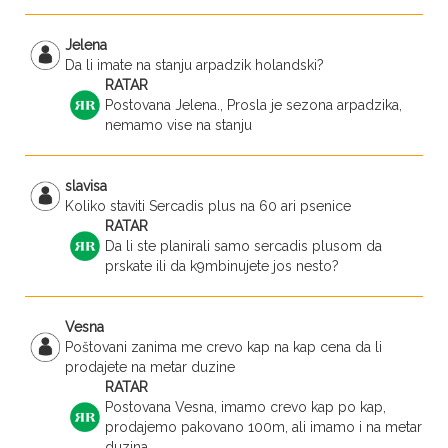
Jelena
Da li imate na stanju arpadzik holandski?
RATAR
Postovana Jelena., Prosla je sezona arpadzika,
nemamo vise na stanju
slavisa
Koliko staviti Sercadis plus na 60 ari psenice
RATAR
Da li ste planirali samo sercadis plusom da
prskate ili da k9mbinujete jos nesto?
Vesna
Poštovani zanima me crevo kap na kap cena da li
prodajete na metar duzine
RATAR
Postovana Vesna, imamo crevo kap po kap,
prodajemo pakovano 100m, ali imamo i na metar
duzina