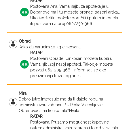
RATAR
Postovana Ana, Vama najbliza apoteka je u
Dobanovcima i tu mozete pronaci trazeni artikal.
Ukoliko želite možete poručiti i putem interneta
ili pozivom na broj 062/250-366.
Obrad
Kako da narucim 10 kg cinkosana
RATAR
Poštovani Obrade, Cinkosan mozete kupiti u
Vama njbližoj našoj apoteci. Takodje možete
pozvati 062-205-366 i informisati se oko
preuzimanja trazenog artikla.
Mira
Dobro jutro.Interesuje me da li dajete robu na
administrativnu zabranu P.U.Perka Vicentijevic
Obrenovac i na koliko rata?Hvala
RATAR
Postovana, Pruzamo mogućnost kupovine
putem administrativnih zabrana i to od 3-12 rata.