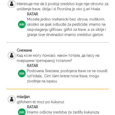
Interesuje me da li postoji sredstvo koje nije otrovno za
uništenje trave, šiblja i sl Površina je oko 5 ari Hvala
RATAR
Mozete jedino mehanicki bez otrova, motikom,
ukoliko se ipak odlucite za pesticide, imamo na
raspolaganju glifosav, glifol za trave, a za siblje i
granje (sve drvenasto) imamo sredstvo garlon
Снежана
Кад козе могу поново, након тотала, да пасу на
површини третираној тоталом?
RATAR
Postovana Snezana, postojeca trava ce se osusiti
od totala,. Cim Vam krene nova trava, mogu
zivotinje na ispasu
mladjan
glifohem el moz po kukuruz
RATAR
Imamo odlicna sredstva za zastitu kukuruza