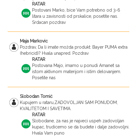
RATAR
Postovani Marko, bice Vam potrebno od 3-6
litara u zavisnosti od prskalice, posetite nas.
Srdacan pozdrav
Maja Markovic
Pozdrav, Da li imate možda produkt: Bayer PUMA extra
(hebricid)? Hvala unapred. Pozdrav
RATAR
Postovana Majo, imamo u ponudi Amanet sa
istom aktivnom materijom i istim delovanjem.
Posetite nas
Slobodan Tomić
Kupujem u rataru,ZADOVOLJAN SAM PONUDOM,
KVALITETOM I SAVETIMA.
RATAR
Slobodane, za nas je najveci uspeh zadovoljan
kupac, trudicemo se da budete i dalje zadovoljni.
Hvala Vam puno