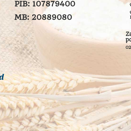
PIB:
107879400
MB:
20889080
Z
p
02