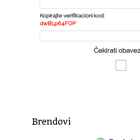
Kopirajte verifikacioni kod:
dwBLp64FOP
Čekirati obave
Brendovi