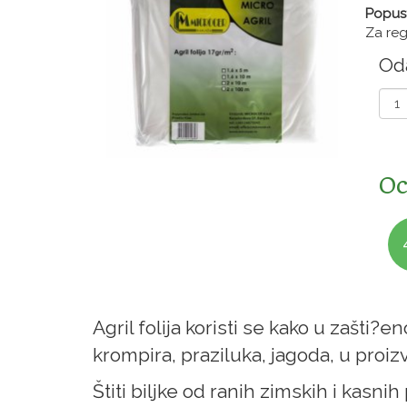
Popus
Za regi
Oda
Oc
Agril folija koristi se kako u zašti
krompira, praziluka, jagoda, u proiz
Štiti biljke od ranih zimskih i kas