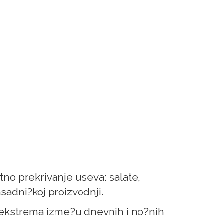
ktno prekrivanje useva: salate,
rasadni?koj proizvodnji.
ih ekstrema izme?u dnevnih i no?nih