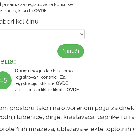
t
je samo za registrovane korisnike.
straciju, kliknite
OVDE
beri količinu
Naruči
ena:
Ocenu
mogu da daju samo
registrovani korisnici. Za
4.5
registraciju, kliknite
OVDE
Za ocenu artikla kliknite
OVDE
?enom prostoru tako i na otvorenom polju za dire
vodnji lubenice, dinje, krastavaca, paprike i u 
nih prole?nih mrazeva, ublažava efekte toplotn