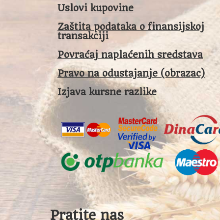
Uslovi kupovine
Zaštita podataka o finansijskoj
transakciji
Povraćaj naplaćenih sredstava
Pravo na odustajanje (obrazac)
Izjava kursne razlike
Pratite nas