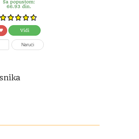
Sa popustom:
66.93 din.
Vidi
Naruči
snika