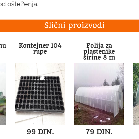
 od ošte?enja.
Slični proizvodi
nu
Kontejner 104
Folija za
rupe
plastenike
širine 8 m
99 DIN.
79 DIN.