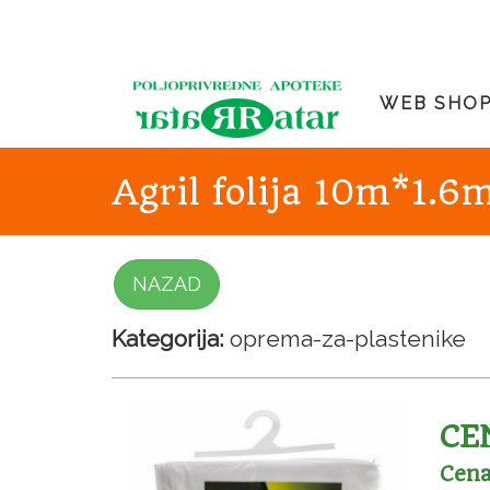
WEB SHO
Agril folija 10m*1.6
NAZAD
Kategorija:
oprema-za-plastenike
CEN
Cena