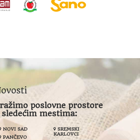
ovosti
ražimo poslovne prostore
 sledećim mestima:
NOVI SAD
SREMSKI
KARLOVCI
PANČEVO