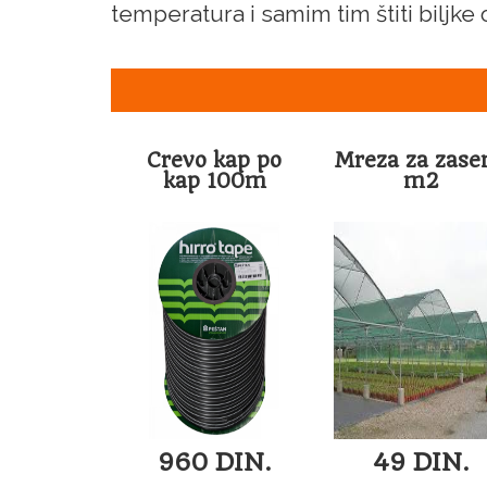
temperatura i samim tim štiti biljke
Crevo kap po
Mreza za zase
kap 100m
m2
960 DIN.
49 DIN.