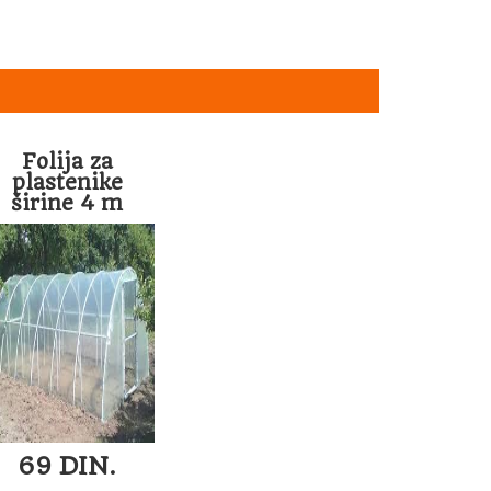
Folija za
plastenike
širine 4 m
69 DIN.