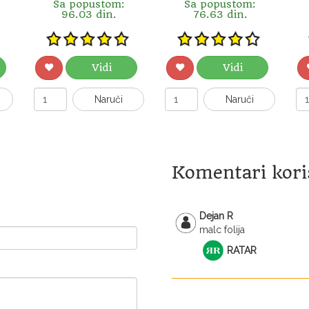
Sa popustom:
Sa popustom:
96.03 din.
76.63 din.
Vidi
Vidi
Naruči
Naruči
Komentari kori
Dejan R
malc folija
RATAR