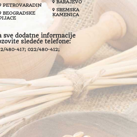
BARAJEVO
PETROVARADIN
SREMSKA
BEOGRADSKE
KAMENICA
PIJACE
a sve dodatne informacije
ozovite sledeće telefone:
2/480-417; 022/480-412;