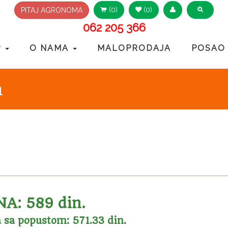
(0)
(0)
PITAJ AGRONOMA
062 205 366
P
O NAMA
MALOPRODAJA
POSAO
m
A: 589 din.
 sa popustom: 571.33 din.