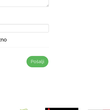
zno
Pošalji